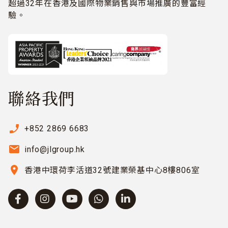
超過32年在香港及國際物業銷售與市場推廣的豐富經
驗。
聯絡我們
phone_enabled
+852 2869 6683
email
info@jlgroup.hk
location_on
香港中環荷李活道32號建業榮基中心8樓806室