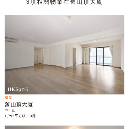
3項相關物業在
舊山頂大廈
HK$90K
租盤
舊山頂大廈
中半山
1,798平方呎
3房