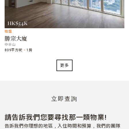
HK$54K
租盤
勝宗大廈
中半山
809平方呎
1房
更多
立即查詢
請告訴我們您要尋找那一類物業!
告訴我們你理想的地區﹐入住時間和預算﹐我們的團隊