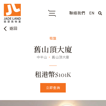
聯絡我們
EN
arrow_back_ios
返回
租盤
舊山頂大廈
中半山
舊山頂大廈
租港幣$101K
立即查詢