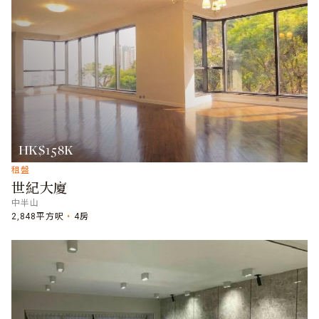
HK$158K
租盤
世紀大廈
中半山
2,848平方呎
4房