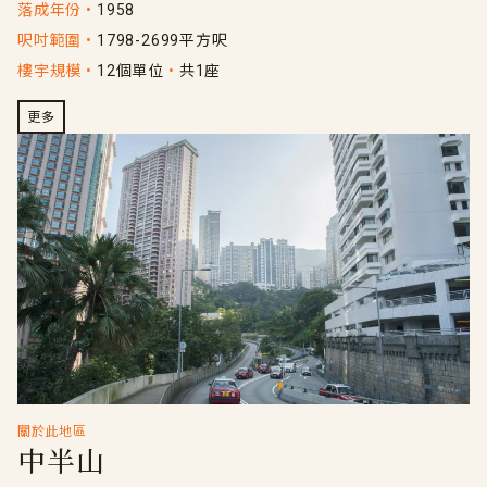
落成年份
1958
呎吋範圍
1798-2699平方呎
樓宇規模
12個單位
共1座
更多
關於此地區
中半山