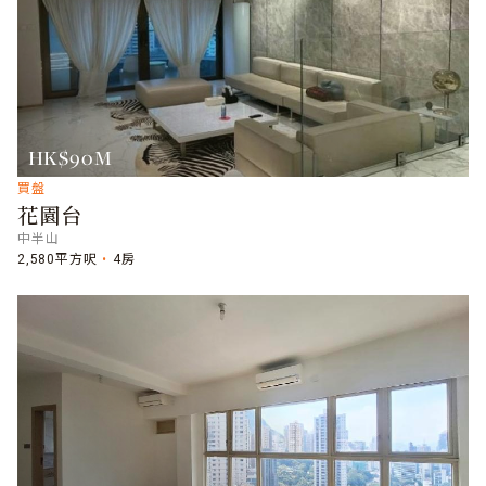
HK$90M
買盤
花園台
中半山
2,580平方呎
4房