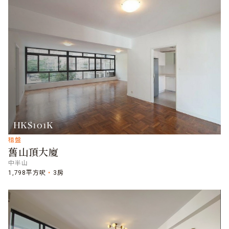
HK$101K
租盤
舊山頂大廈
中半山
1,798平方呎
3房