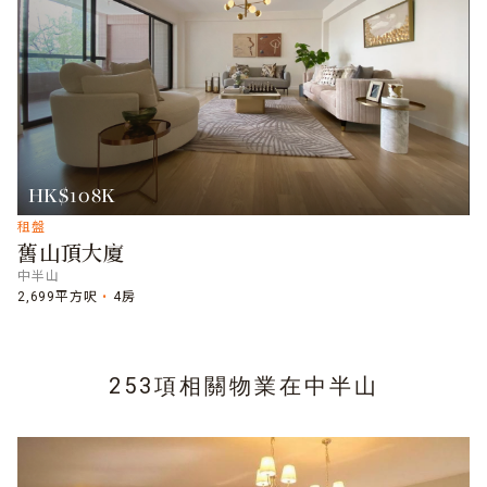
HK$108K
租盤
舊山頂大廈
中半山
2,699平方呎
4房
253項相關物業在
中半山