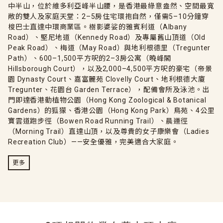
中半山，位於維多利亞峰半山腰，是香港最綠意盎然、空間最寬
敞的雙人及家庭天堂：2–5房住宅環抱自然，僅需5–10分鐘穿
梭巴士直達中環商業區。樹影婆娑的雅賓利道（Albany
Road）、堅尼地道（Kennedy Road）及專屬舊山頂道（Old
Peak Road）、梅道（May Road）與地利根德里（Tregunter
Path）、600–1,500平方呎的2–3房公寓（曉峰閣
Hillsborough Court），以及2,000–4,500平方呎的豪宅（帝景
園 Dynasty Court、嘉富麗苑 Clovelly Court、地利根德大廈
Tregunter、花園台 Garden Terrace），配備會所及泳池。出
門即達香港動植物公園（Hong Kong Zoological & Botanical
Gardens）的狐獴、香港公園（Hong Kong Park）鳥苑、4公里
寶雲道跑步徑（Bowen Road Running Trail）、晨運徑
（Morning Trail）直達山頂，以及尊貴的女子康樂會（Ladies
Recreation Club）——安全優雅，完美適合大家庭。
更多