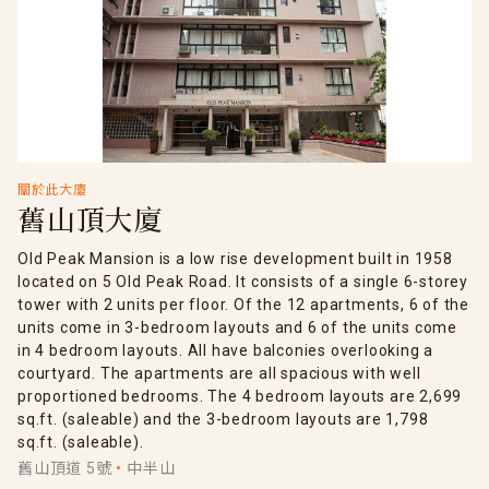
關於此大廈
舊山頂大廈
Old Peak Mansion is a low rise development built in 1958
located on 5 Old Peak Road. It consists of a single 6-storey
tower with 2 units per floor. Of the 12 apartments, 6 of the
units come in 3-bedroom layouts and 6 of the units come
in 4 bedroom layouts. All have balconies overlooking a
courtyard. The apartments are all spacious with well
proportioned bedrooms. The 4 bedroom layouts are 2,699
sq.ft. (saleable) and the 3-bedroom layouts are 1,798
sq.ft. (saleable).
舊山頂道 5號
中半山