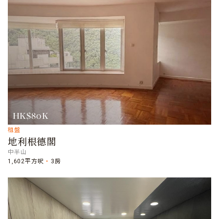
HK$80K
租盤
地利根德閣
中半山
1,602平方呎
3房