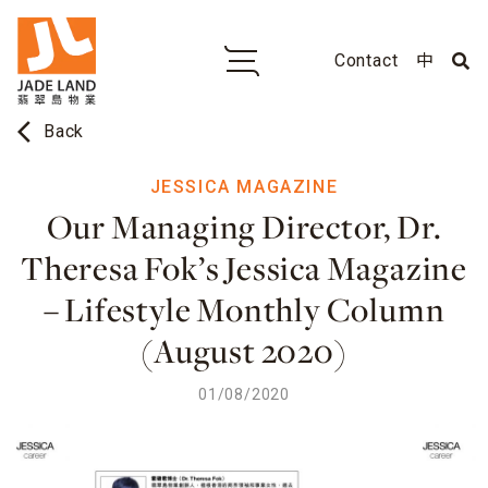
Contact
中
arrow_back_ios
Back
JESSICA MAGAZINE
Our Managing Director, Dr.
Theresa Fok’s Jessica Magazine
– Lifestyle Monthly Column
(August 2020)
01/08/2020