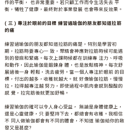
作的平衡， 也非常重要。若只顧工作而令生活失去 平
衡，犧牲了健康，最終對於事業發展 也會帶來反效果。
( 三 ) 專注於眼前的目標 練習過瑜伽的朋友都知道拉筋
的痛
練習過瑜伽的朋友都知道拉筋的痛楚，特別是學習初
期，拉筋時要專心一 致，聚精會神應對拉筋時候可能遇
到的發麻和緊痛。每次上課時候都在訓練專 注力、呼吸
和動作，因此瑜伽是鍛鍊身 體，也是放鬆精神。每次舒
展過後一身 輕鬆，洗去疲勞。當一個人專注於眼前 的目
標，付出的越多，收穫就越大。就 好像瑜伽拉筋，慢慢
拉，拉得越專注越 努力，即使過程中肌肉會感到酸酸的
感 覺，拉完筋後就更加舒暢。
練習瑜伽的確可以令人身心受益， 無論是身體健康上，
還是心靈健康，只 要堅持下去，都總會有收穫。我相信
不 同人做瑜伽都會有不同的體會，不知道 瑜伽給你的啟
發又是甚麼?