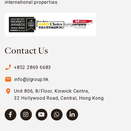
international properties.
Contact Us
phone_enabled
+852 2869 6683
email
info@jlgroup.hk
location_on
Unit 806, 8/Floor, Kinwick Centre,
32 Hollywood Road, Central, Hong Kong