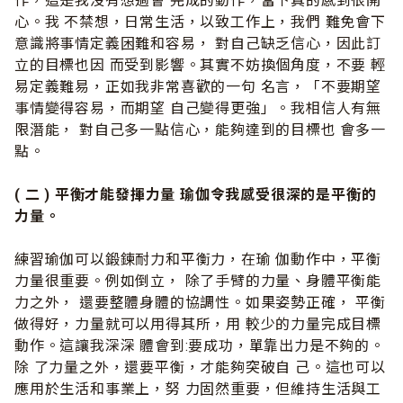
作，這是我沒有想過會 完成的動作，當下真的感到很開
心。我 不禁想，日常生活，以致工作上，我們 難免會下
意識將事情定義困難和容易， 對自己缺乏信心，因此訂
立的目標也因 而受到影響。其實不妨換個角度，不要 輕
易定義難易，正如我非常喜歡的一句 名言，「不要期望
事情變得容易，而期望 自己變得更強」。我相信人有無
限潛能， 對自己多一點信心，能夠達到的目標也 會多一
點。
( 二 ) 平衡才能發揮力量 瑜伽令我感受很深的是平衡的
力量。
練習瑜伽可以鍛鍊耐力和平衡力，在瑜 伽動作中，平衡
力量很重要。例如倒立， 除了手臂的力量、身體平衡能
力之外， 還要整體身體的協調性。如果姿勢正確， 平衡
做得好，力量就可以用得其所，用 較少的力量完成目標
動作。這讓我深深 體會到:要成功，單靠出力是不夠的。
除 了力量之外，還要平衡，才能夠突破自 己。這也可以
應用於生活和事業上，努 力固然重要，但維持生活與工