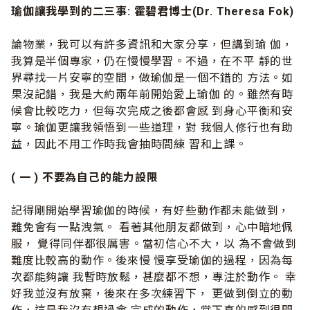
瑜伽讓我學到的二三事:
霍碧君博士
(Dr. Theresa Fok)
論物業，我可以有許多資訊和大家分享，但講到瑜 伽，
我算是半個專家，仍在慢慢學習。不過，在不平 靜的世
界尋找一片安寧的空間，做瑜伽是一個不錯的 方法。如
果沒記錯，我是大約兩年前開始愛上瑜伽 的。雖然有時
候會比較吃力，但每次完成之後都會感 到身心平衡和安
寧。瑜伽更讓我領悟到一些道理，對 我個人修行也有助
益，因此不用工作時我會抽時間練 習和上課。
( 一 ) 不要為自己的能力設限
記得剛開始學習瑜伽的時候，有好些動作都未能做到，
難免會有一點洩氣。 看著其他朋友都做到，心中暗地佩
服， 覺得同伴都很厲害。當初信心不大，以 為不會做到
難度比較高的動作。後來慢 慢享受瑜伽的過程，因為每
次都能夠讓 我暫時放鬆，甚麼都不想，專注於動作。 幸
好我並沒有放棄，後來在多次練習下， 更做到倒立的動