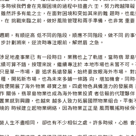
許多時候我們會在克服困境的過程中扭盡六 壬，努力跨越障
。雖然許多有能之士，在面對困境和突如其來的難 題時，也
，在 挑戰來臨之前，做好風險管理和兩手準備，也非常 重要
週期，有順逆高 低不同的階段，順應不同階段，做不同 的
 步計劃將來，逆流時專注眼前，解燃眉 之急。
涉足地產事業已 有一段時日，業務也上了軌道，當時翡 翠
成績可算不錯，按理來說，繼續專注於 本地市場也未嘗不可。
只是單一市場，要 追求長遠發展，始終要放眼海外市場。 
 種，開拓新市場，也為未來多鋪一條路 向，增加機會，同
我便開展了海外物業 尋寶之旅，四處物色具備潛力的發展商
作 關係，翡翠島物業也成為海外物業投資 者信賴的代理夥
置業感到興趣，也越來 越多人致力拓展國際物業組合，平衡
境的 時候建立起物業網絡，因為物業正正是 風雨飄搖時候
營人生不盡相同， 卻也有不少相似之處。許多時候，心態 