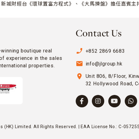
 亦為 新城財經台《環球置富方程式》、《大馬揀盤》擔任嘉賓主
Contact Us
phone_enabled
-winning boutique real
+852 2869 6683
of experience in the sales
email
info@jlgroup.hk
ternational properties.
location_on
Unit 806, 8/Floor, Kin
32 Hollywood Road, C
 (HK) Limited. All Rights Reserved. | EAA License No.: C-057255