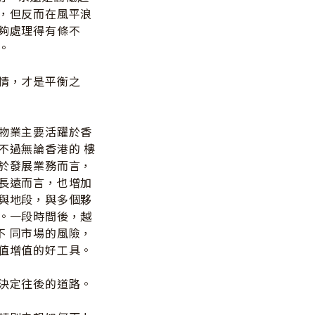
礙，但反而在風平浪
能夠處理得有條不
。
事情，才是平衡之
島物業主要活躍於香
不過無論香港的 樓
對於發展業務而言，
時長遠而言，也增加
 與地段，與多個夥
伴。一段時間後，越
不 同市場的風險，
保值增值的好工具。
會決定往後的道路。