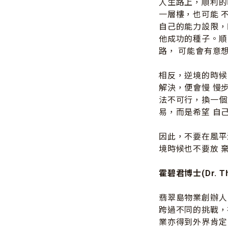
人生路上，順利的
一層樓，也可能 
自己的能力設限，
他成功的種子。順
路， 可能會有意
相反，逆境的時候
解決，便會慢 慢
法不可行，換一個
易，而是希望 自
因此，不要在風平
境時候也不要放 
霍碧君博士(Dr. Th
翡翠島物業創辦人
跨過不同的挑戰，
業亦得到外界肯定