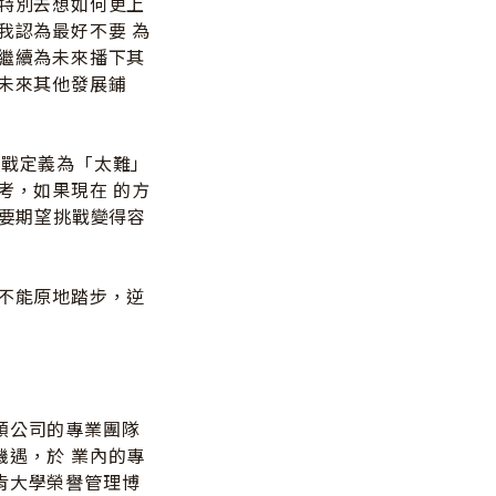
會特別去想如何更上
我認為最好不要 為
要繼續為未來播下其
為未來其他發展鋪
挑戰定義為「太難」
考，如果現在 的方
不要期望挑戰變得容
候不能原地踏步，逆
領公司的專業團隊
機遇，於 業內的專
肯大學榮譽管理博