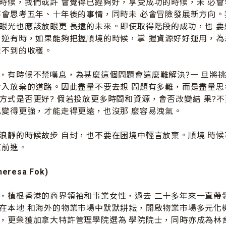
時候，我們或許 會覺得已經夠好，享受成功的時候，未 必
不會思考五年、十年後的事情，同時未 必會冒險發展新方向。
眼光也應該放眼更 長遠的未來。即使取得階段的成功，也 
 逆有時，如果能夠把握順境的時候，掌 握資源好好運用，
想不到的收穫。
，有時候不禁嘆息，為甚麼這個問題會這麼難解決?一 旦將
步入放棄的道路。因此盡量不要去想 問題有多難，而是盡量思
方式是否更好? 假若投放更多時間和資源，會否改變結 果?
己變得更強，才能走得更遠，也沒那 麼容易洩氣。
浪靜的時候故步 自封，也不要在困境中輕言放棄。順境 時
棄前進。
eresa Fok)
，植根香港的商界領袖和事業女性，過去 二十多年來一直帶
在本地 和海外的物業市場中默默耕耘，開啟物業市場多元化
，更榮獲加拿大特許管理學院選為 學院院士，同時亦成為林