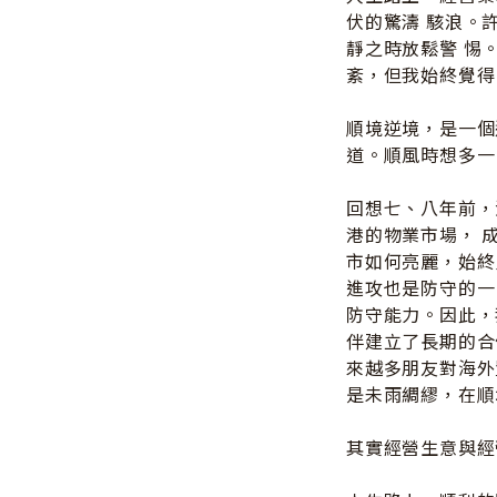
伏的驚濤 駭浪。
靜之時放鬆警 惕
紊，但我始終覺得
順境逆境，是一個
道。順風時想多一
回想七、八年前，
港的物業市場， 
市如何亮麗，始終
進攻也是防守的一
防守能力。因此，
伴建立了長期的合
來越多朋友對海外
是未雨綢繆，在順
其實經營生意與經