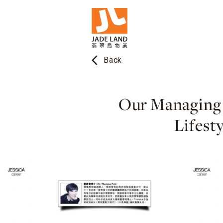
arrow_back_ios
Back
Our Managing D
Lifest