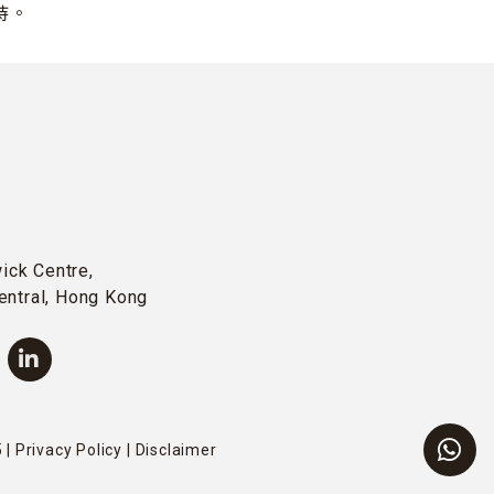
持。
wick Centre,
entral, Hong Kong
 |
Privacy Policy
|
Disclaimer