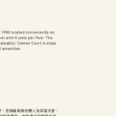
n 1990 located conveniently on
er with 4 units per floor. The
saleable). Cameo Court is steps
l amenities.
然、空間最寬敞的雙人及家庭天堂：