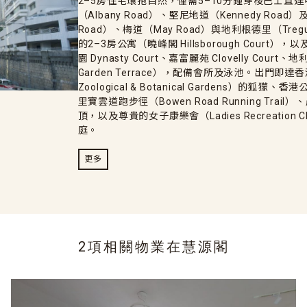
2–5房住宅環抱自然，僅需5–10分鐘穿梭巴士直
（Albany Road）、堅尼地道（Kennedy Road
Road）、梅道（May Road）與地利根德里（Tregun
的2–3房公寓（曉峰閣 Hillsborough Court），
園 Dynasty Court、嘉富麗苑 Clovelly Court
Garden Terrace），配備會所及泳池。出門即達香
Zoological & Botanical Gardens）的狐獴、
里寶雲道跑步徑（Bowen Road Running Trail）
頂，以及尊貴的女子康樂會（Ladies Recreatio
庭。
更多
2項相關物業在
慧源閣