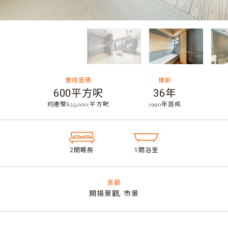
實用面積
樓齡
600平方呎
36年
約港幣$23,000/平方呎
​1990年落成
2間睡房​
1間浴室
景觀
開揚景觀,
市景