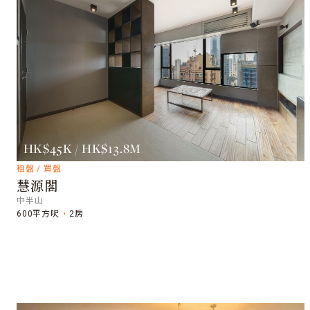
HK$45K / HK$13.8M
租盤 / 買盤
慧源閣
中半山
600平方呎
2房