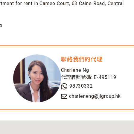
ment for rent in Cameo Court, 63 Caine Road, Central.
es
聯絡我們的代理
Charlene Ng
代理牌照號碼: E-495119
98730332
charleneng@jlgroup.hk