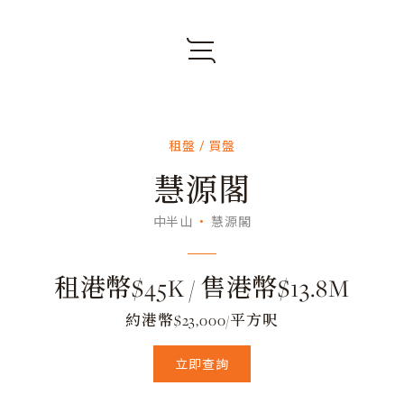
租盤 / 買盤
慧源閣
中半山
慧源閣
租港幣$45K / 售港幣$13.8M
約港幣$23,000/平方呎
立即查詢