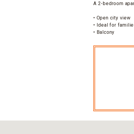
A 2-bedroom apart
• Open city view
• Ideal for famili
• Balcony