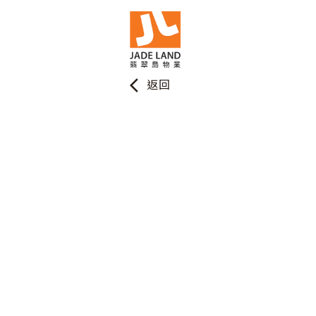
arrow_back_ios
返回