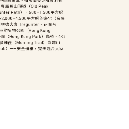
達中環商業區。樹影婆娑的雅賓利道
）及專屬舊山頂道（Old Peak
ter Path）、600–1,500平方呎
以及2,000–4,500平方呎的豪宅（帝景
、地利根德大廈 Tregunter、花園台
港動植物公園（Hong Kong
香港公園（Hong Kong Park）鳥苑、4公
、晨運徑（Morning Trail）直達山
n Club）——安全優雅，完美適合大家