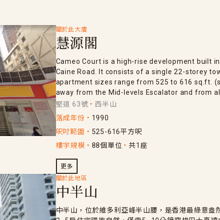
關於此大廈
慧源閣
Cameo Court is a high-rise development built i
Caine Road. It consists of a single 22-storey tow
apartment sizes range from 525 to 616 sq.ft. (
away from the Mid-levels Escalator and from al
堅道 63號
西半山
落成年份
1990
呎吋範圍
525-616平方呎
樓宇規模
88個單位
共1座
更多
關於此地區
中半山
中半山，位於維多利亞峰半山腰，是香港最綠意盎