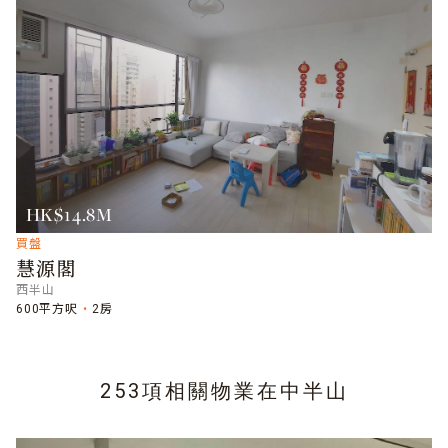
HK$14.8M
買盤
慧源閣
西半山
600平方呎
2房
253項相關物業在
中半山