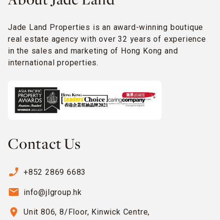
About Jade Land
Jade Land Properties is an award-winning boutique
real estate agency with over 32 years of experience
in the sales and marketing of Hong Kong and
international properties.
Contact Us
phone_enabled
+852 2869 6683
email
info@jlgroup.hk
location_on
Unit 806, 8/Floor, Kinwick Centre,