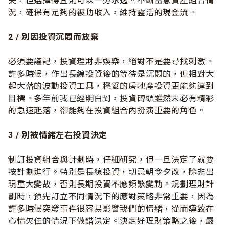
夫，但選擇得宜則可以一勞永逸。不斷留意資產組合情
況，確保有足夠的被動收入，維持靈活的現金流。
2 /
別因投資沉悶而放棄
必須要謹記，投資理財非娛樂，絕對不是要尋找刺激。
許多時候，作出長線投資後的等待是沉悶的，但相對大
起大落的波動投資工具，穩妥的房地產投資更能夠達到
目標。多年前我已經明白到，投資磚頭雖然未必有精彩
的急速起落，卻能夠在投資組合內扮演重要的角色。
3 /
別被情緒左右投資決定
制訂投資組合與計劃時，仔細研究，但一旦決定了就要
按計劃進行。特別是長線投資，切忌朝令夕改，除非出
現重大變故，否則長期投資不應頻繁變動。規劃理財計
劃時，預先訂立不同情況下的應對策略非常重要，因為
許多時候突發事件很容易影響我們的情緒，從而導致在
心情欠佳的情況下做錯決定。決定好理財策略之後，嚴