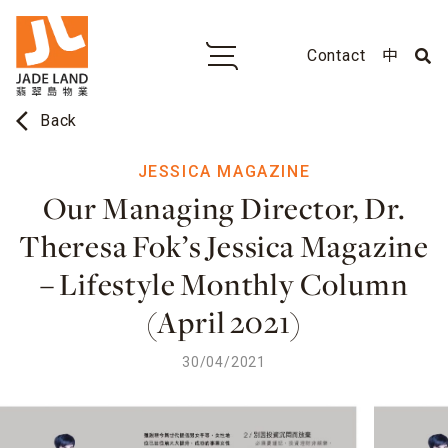
Contact
中
arrow_back_ios
Back
JESSICA MAGAZINE
Our Managing Director, Dr.
Theresa Fok’s Jessica Magazine
– Lifestyle Monthly Column
(April 2021)
30/04/2021