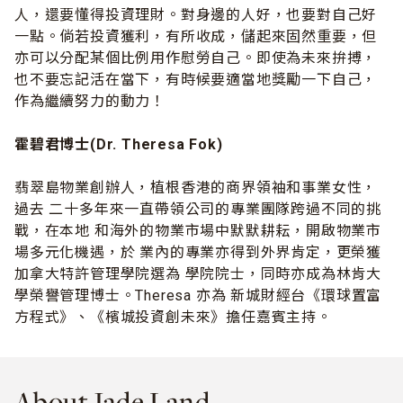
人，還要懂得投資理財。對身邊的人好，也要對自己好
一點。倘若投資獲利，有所收成，儲起來固然重要，但
亦可以分配某個比例用作慰勞自己。即使為未來拚搏，
也不要忘記活在當下，有時候要適當地獎勵一下自己，
作為繼續努力的動力！
霍碧君博士(Dr. Theresa Fok)
翡翠島物業創辦人，植根香港的商界領袖和事業女性，
過去 二十多年來一直帶領公司的專業團隊跨過不同的挑
戰，在本地 和海外的物業市場中默默耕耘，開啟物業市
場多元化機遇，於 業內的專業亦得到外界肯定，更榮獲
加拿大特許管理學院選為 學院院士，同時亦成為林肯大
學榮譽管理博士。Theresa 亦為 新城財經台《環球置富
方程式》、《檳城投資創未來》擔任嘉賓主持。