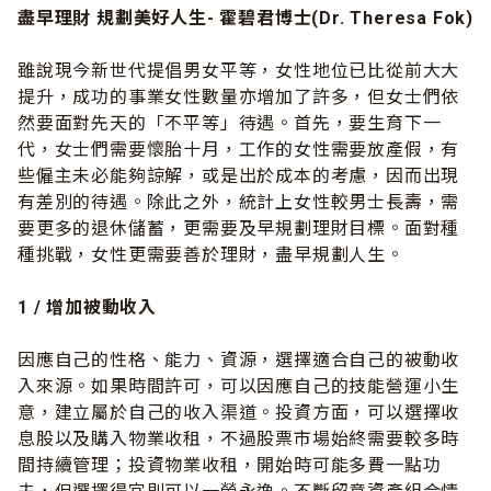
盡早理財 規劃美好人生- 霍碧君博士(Dr. Theresa Fok)
雖說現今新世代提倡男女平等，女性地位已比從前大大
提升，成功的事業女性數量亦增加了許多，但女士們依
然要面對先天的「不平等」待遇。首先，要生育下一
代，女士們需要懷胎十月，工作的女性需要放產假，有
些僱主未必能夠諒解，或是出於成本的考慮，因而出現
有差別的待遇。除此之外，統計上女性較男士長壽，需
要更多的退休儲蓄，更需要及早規劃理財目標。面對種
種挑戰，女性更需要善於理財，盡早規劃人生。
1 /
增加被動收入
因應自己的性格、能力、資源，選擇適合自己的被動收
入來源。如果時間許可，可以因應自己的技能營運小生
意，建立屬於自己的收入渠道。投資方面，可以選擇收
息股以及購入物業收租，不過股票市場始終需要較多時
間持續管理；投資物業收租，開始時可能多費一點功