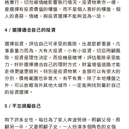
格實行，切勿被情緒影響執行情況。投資物業亦一樣，
要選擇有投資價值的樓盤，而不是個人喜好的樓盤，個
人的喜惡、情緒，與投資選擇不能夠混為一談。
4 /
選擇適合自己的投資
選擇投資，評估自己可承受的風險，比甚麼都重要。凡
事要量力而為，大有大投資，小有小投資，切忌罔顧風
險。投資是理性決定，而投機是賭博，評估風險承受能
力，好好選擇適合自己的理財方式，財富增值道路才能
走得更遠更順利。特別是投資物業，金額可以有很大的
分別，價格範圍也非常大，有平有貴，除了本地樓盤之
外，可以放眼海外其他大城市，一定能夠找到屬於自己
的投資選擇。
5 /
不忘獎勵自己
時下許多女性，每日為了家人奔波勞碌，照顧父母、照
顧另一半，又要照顧子女，一人扮演多個角色的女強