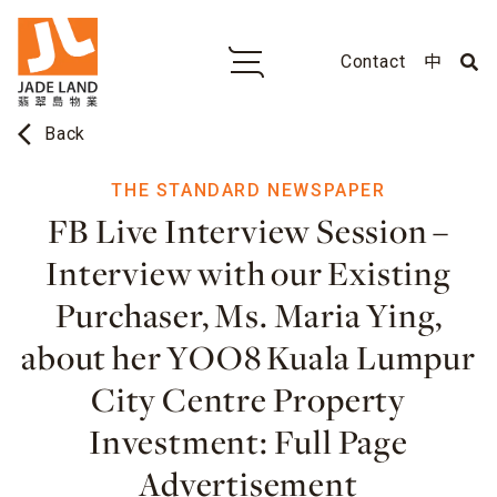
Contact
中
arrow_back_ios
Back
THE STANDARD NEWSPAPER
FB Live Interview Session –
Interview with our Existing
Purchaser, Ms. Maria Ying,
about her YOO8 Kuala Lumpur
City Centre Property
Investment: Full Page
Advertisement