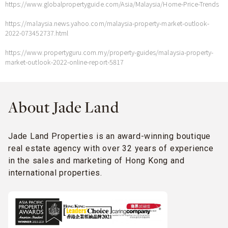
https://www.globalpropertyguide.com/Asia/Malaysia/Home-Price-Trends
https://malaysia.news.yahoo.com/malaysia-property-market-outlook-
2022-073452737.html
https://www.propertyguru.com.my/property-guides/malaysia-property-
market-outlook-2022-online-report-5817
About Jade Land
Jade Land Properties is an award-winning boutique
real estate agency with over 32 years of experience
in the sales and marketing of Hong Kong and
international properties.