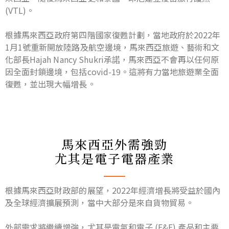
(VTL)。
根據馬來西亞政府第四階國家復甦計劃，當地政府於2022年
1月1號重新開放陸路及航空邊境，馬來西亞旅遊、藝術和文
化部長Hajah Nancy Shukri承諾，馬來西亞不會再以任何原
因全面封鎖邊境，包括covid-19。這將有力當地旅遊業全面
復甦，並出現大幅增長。
馬來西亞外需強勁
尤其是電子電器產業
根據馬來西亞財政部的展望，2022年經濟增長將受益於國內
及全球經濟擴展預測，當中大部分是來自貨物貿易。
外部需求將繼續增強，尤其是電氣和電子 (E&E) 產品和主要