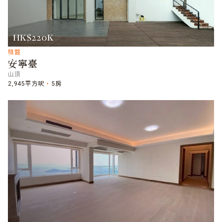
HK$220K
租盤
安寧臺
山頂
2,945平方呎
5房