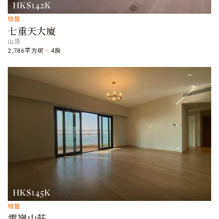
HK$142K
租盤
七重天大廈
山頂
2,786平方呎
4房
HK$145K
租盤