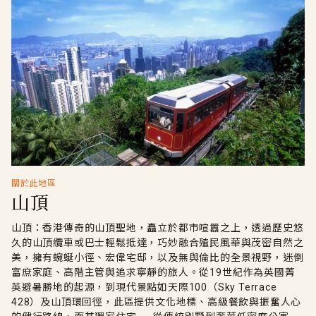
關於此地區
山頂
山頂：香港傳奇的山頂聖地，矗立於都市喧囂之上，透過歷史悠
久的山頂纜車或巴士輕鬆抵達，巧妙融合殖民風華與茂密自然之
美，擁有蜿蜒小徑、宏偉宅邸，以及無與倫比的全景視野，迷倒
富庶家庭、高階主管與追求寧靜的旅人。從19世紀作為英國菁
英避暑勝地的起源，到現代景點如天際100（Sky Terrace
428）及山頂環回徑，此區提供文化地標、高級餐飲與振奮人心