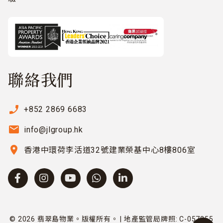
聯絡我們
phone_enabled
+852 2869 6683
email
info@jlgroup.hk
location_on
香港中環荷李活道32號建業榮基中心8樓806室
© 2026 翡翠島物業。版權所有。 | 地產監管局牌照: C-057255