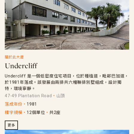
關於此大廈
Undercliff
Undercliff 是一個低密度住宅項目，位於種植道，毗鄰巴加道，
於1981年落成。該發展由兩排共六幢聯排別墅組成，設計獨
特，環境寧靜。
47-49 Plantation Road
山頂
落成年份
1981
樓宇規模
12個單位
共2座
更多