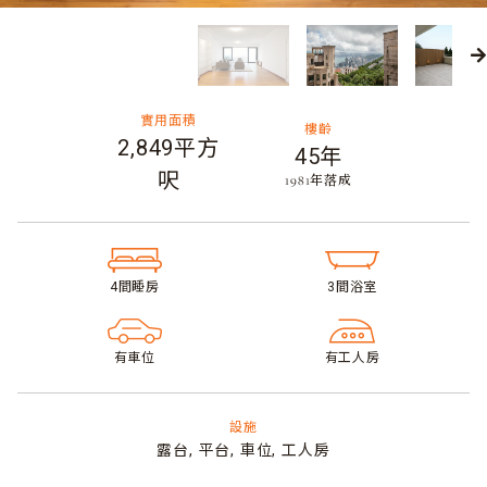
實用面積
樓齡
2,849平方
45年
呎
​1981年落成
4間睡房​
3間浴室​
有車位
有工人房
設施
露台,
平台,
車位,
工人房