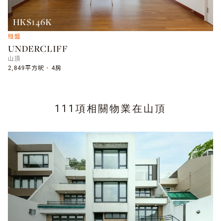
HK$146K
租盤
UNDERCLIFF
山頂
2,849平方呎
4房
111項相關物業在
山頂