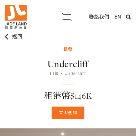
聯絡我們
EN
arrow_back_ios
返回
租盤
Undercliff
山頂
Undercliff
租港幣$146K
立即查詢