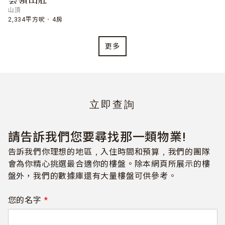
雲嶺山莊
山頂
2,334平方呎
4房
更多
立即查詢
請告訴我們您要尋找那一類物業!
告訴我們你理想的地區﹐入住時間和預算﹐我們的團隊
會為你精心挑選最合適你的樓盤。除本網頁所展示的樓
盤外，我們的數據庫還有大量樓盤可供參考。
您的名字
*