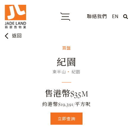
聯絡我們
EN
arrow_back_ios
返回
買盤
紀園
東半山
紀園
售港幣$35M
約港幣$19,391/平方呎
立即查詢