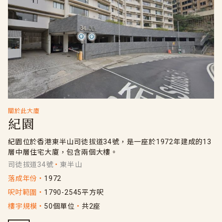
關於此大廈
紀園
紀園位於香港東半山司徒拔道34號，是一座於1972年建成的13
層中層住宅大廈，包含兩個大樓。
司徒拔道34號
東半山
落成年份
1972
呎吋範圍
1790-2545平方呎
樓宇規模
50個單位
共2座