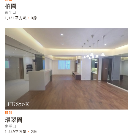
柏園
東半山
1,161平方呎
3房
HK$70K
租盤
環翠園
東半山
1,449平方呎
2房