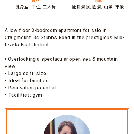
設施
景觀
健身室,
車位,
工人房
開揚景觀,
園景,
山景,
市景
A low floor 3-bedroom apartment for sale in
Craigmount, 34 Stubbs Road in the prestigious Mid-
levels East district.
• Overlooking a spectacular open sea & mountain
view
•⁠ Large sq.ft. size
•⁠ ⁠Ideal for families
•⁠ Renovation potential
•⁠ ⁠Facilities: gym