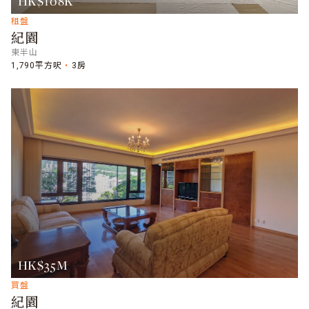
HK$108K
租盤
紀園
東半山
1,790平方呎
3房
HK$35M
買盤
紀園