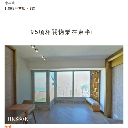
東半山
1,805平方呎
3房
95項相關物業在
東半山
HK$80K
租盤