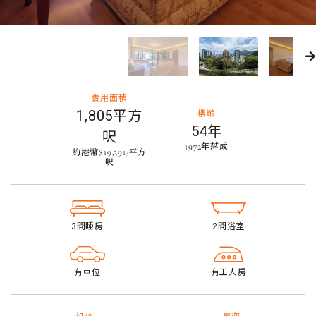
實用面積
1,805平方
樓齡
54年
呎
​1972年落成
約港幣$19,391/平方
呎
3間睡房​
2間浴室​
有車位
有工人房