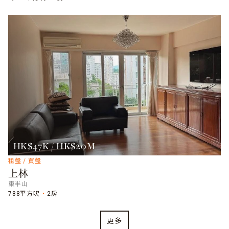
HK$47K / HK$20M
租盤 / 買盤
上林
東半山
788平方呎
2房
更多