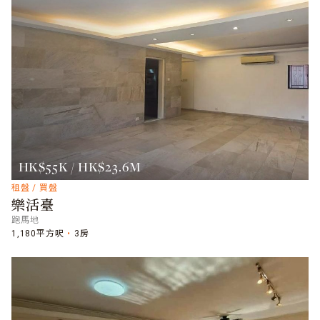
HK$55K / HK$23.6M
租盤 / 買盤
樂活臺
跑馬地
1,180平方呎
3房