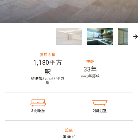
實用面積
1,180平方
樓齡
33年
呎
​1993年落成
約港幣$20,068/平方
呎
3間睡房​
2間浴室​
設施
游泳池