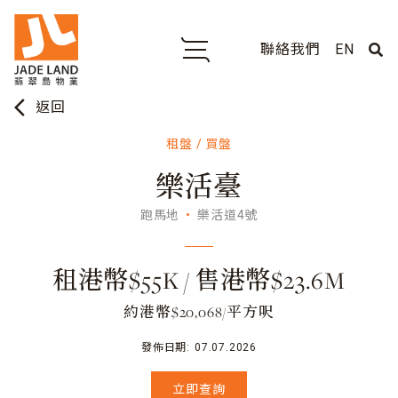
聯絡我們
EN
arrow_back_ios
返回
租盤 / 買盤
樂活臺
跑馬地
樂活道4號
租港幣$55K / 售港幣$23.6M
約港幣$20,068/平方呎
發佈日期:
07.07.2026
立即查詢