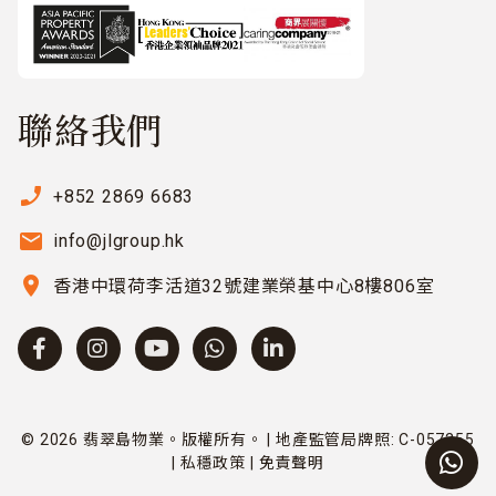
聯絡我們
phone_enabled
+852 2869 6683
email
info@jlgroup.hk
location_on
香港中環荷李活道32號建業榮基中心8樓806室
© 2026 翡翠島物業。版權所有。 | 地產監管局牌照: C-057255
|
私穩政策
|
免責聲明