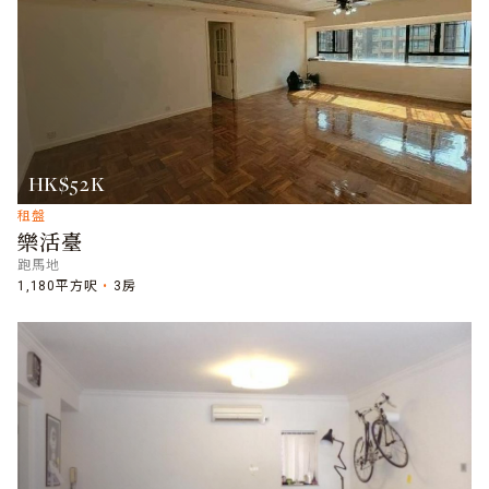
HK$52K
租盤
樂活臺
跑馬地
1,180平方呎
3房