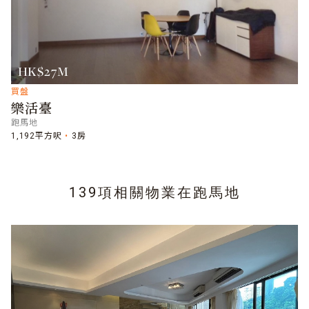
HK$27M
買盤
樂活臺
跑馬地
1,192平方呎
3房
139項相關物業在
跑馬地