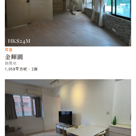
HK$24M
買盤
金輝園
跑馬地
1,058平方呎
2房