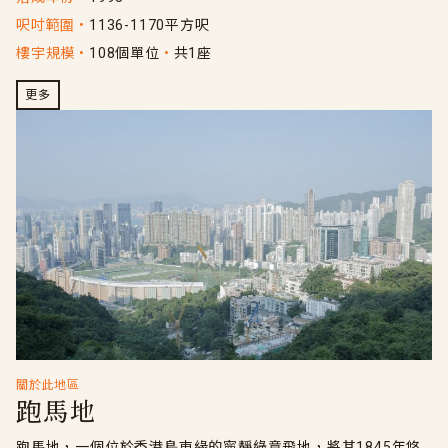
呎吋範圍
1136-1170平方呎
樓宇規模
108個單位
共1座
更多
關於此地區
跑馬地
跑馬地，一個位於香港島東緣的寧靜綠意飛地，將其1845年悠