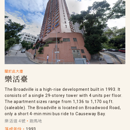
關於此大廈
樂活臺
The Broadville is a high-rise development built in 1993. It
consists of a single 29-storey tower with 4 units per floor.
The apartment sizes range from 1,136 to 1,170 sq.ft.
(saleable). The Broadville is located on Broadwood Road,
only a short 4-min mini bus ride to Causeway Bay.
樂活道 4號
跑馬地
落成年份
1993