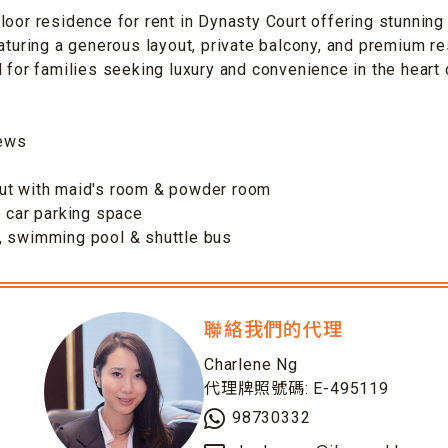
loor residence for rent in Dynasty Court offering stunning
aturing a generous layout, private balcony, and premium res
l for families seeking luxury and convenience in the heart
iews
ut with maid's room & powder room
e car parking space
, swimming pool & shuttle bus
聯絡我們的代理
Charlene Ng
代理牌照號碼: E-495119
98730332