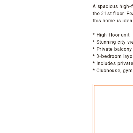
A spacious high-f
the 31st floor. Fe
this home is idea
* High-floor unit
* Stunning city v
* Private balcony
* 3-bedroom layo
* Includes privat
* Clubhouse, gym