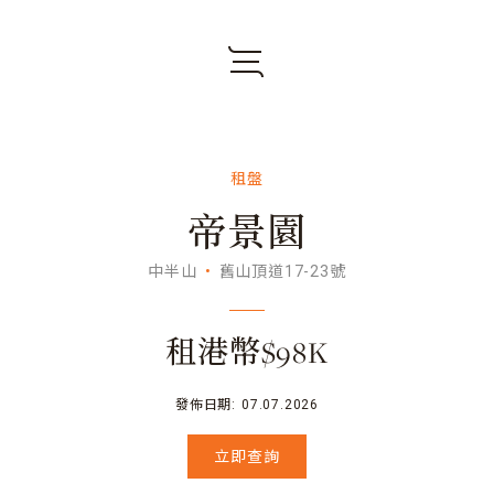
租盤
帝景園
中半山
舊山頂道17-23號
租港幣$98K
發佈日期:
07.07.2026
立即查詢