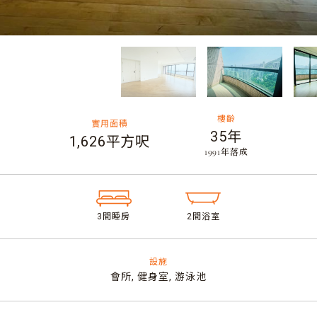
樓齡
實用面積
35年
1,626平方呎
​1991年落成
3間睡房​
2間浴室​
設施
會所,
健身室,
游泳池