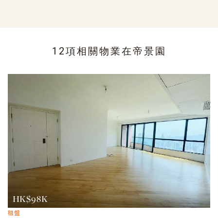
12項相關物業在
帝景園
HK$98K
租盤