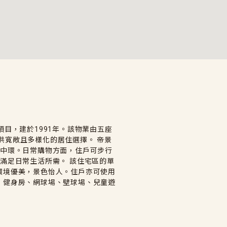
目，建於1991年。該物業由五座
，提供寬敞且多樣化的居住選擇。 帝景
達中環。日常購物方面，住戶可步行
s超市，滿足日常生活所需。 該住宅區的單
環境優美，景色怡人。住戶亦可使用
、健身房、網球場、壁球場、兒童遊