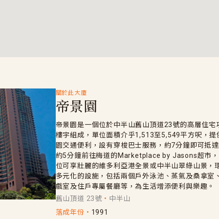
關於此大廈
帝景園
帝景園是一個位於中半山舊山頂道23號的高層住宅項
樓宇組成，單位面積介乎1,513至5,549平方呎
園交通便利，設有穿梭巴士服務，約7分鐘即可抵
約5分鐘前往梅道的Marketplace by Jason
位可享壯麗的維多利亞港全景或中半山翠綠山景，
多元化的設施，包括兩個戶外泳池、蒸氣及桑拿室
戲室及住戶專屬餐廳等，為生活增添便利與樂趣。
舊山頂道 23號
中半山
落成年份
1991