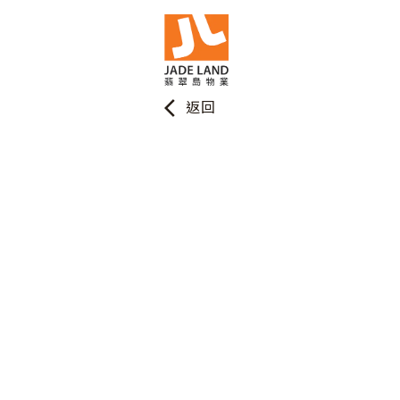
arrow_back_ios
返回