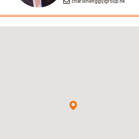
charleneng@jlgroup.hk