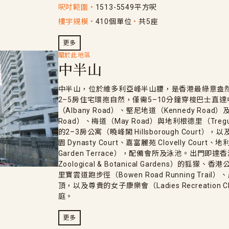
呎吋範圍
1513-5549平方呎
樓宇規模
410個單位
共5座
更多
關於此地區
中半山
中半山，位於維多利亞峰半山腰，是香港最綠意盎
2–5房住宅環抱自然，僅需5–10分鐘穿梭巴士直
（Albany Road）、堅尼地道（Kennedy Road
Road）、梅道（May Road）與地利根德里（Tregun
的2–3房公寓（曉峰閣 Hillsborough Court），
園 Dynasty Court、嘉富麗苑 Clovelly Court
Garden Terrace），配備會所及泳池。出門即達香
Zoological & Botanical Gardens）的狐獴、
里寶雲道跑步徑（Bowen Road Running Trail）
頂，以及尊貴的女子康樂會（Ladies Recreatio
庭。
更多