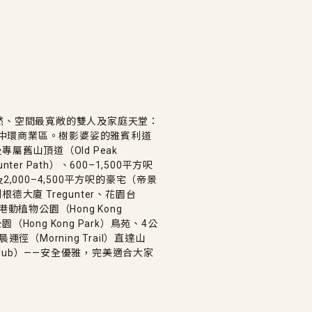
然、空間最寬敞的雙人及家庭天堂：
達中環商業區。樹影婆娑的雅賓利道
）及專屬舊山頂道（Old Peak
ter Path）、600–1,500平方呎
以及2,000–4,500平方呎的豪宅（帝景
、地利根德大廈 Tregunter、花園台
港動植物公園（Hong Kong
香港公園（Hong Kong Park）鳥苑、4公
、晨運徑（Morning Trail）直達山
n Club）——安全優雅，完美適合大家