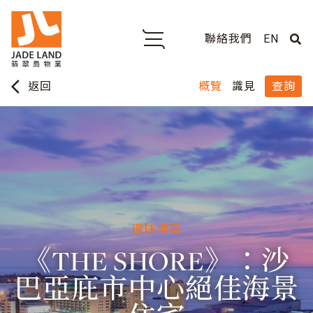
聯絡我們
EN
arrow_back_ios
概覽
識見
查詢
返回
環球項目
《THE SHORE》：沙
巴亞庇市中心絕佳海景