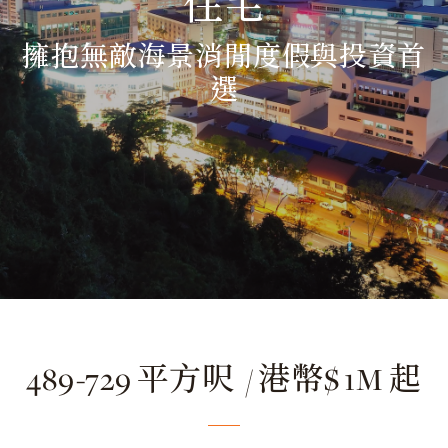
住宅
擁抱無敵海景消閒度假與投資首
選
489-729 平方呎 / 港幣$ 1M 起