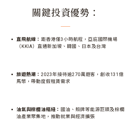
關鍵投資優勢：
直飛航線：
距香港僅3小時航程，亞庇國際機場
（KKIA）直通新加坡、韓國、日本及台灣
旅遊熱潮：
2023年接待逾270萬遊客，創收131億
馬幣，帶動度假租賃需求
油氣與棕櫚油樞紐：
國油、殼牌等能源巨頭及棕櫚
油產業聚集地，推動就業與經濟擴張