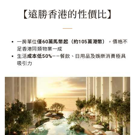
【遠勝香港的性價比】
一房單位
僅60萬馬幣起（約105萬港幣）
，價格不
足香港同類物業一成
生活
成本低50%
——餐飲、日用品及娛樂消費極具
吸引力