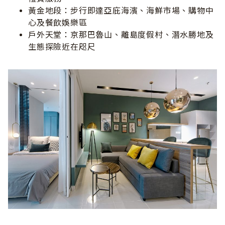
黃金地段：步行即達亞庇海濱、海鮮市場、購物中
心及餐飲娛樂區
戶外天堂：京那巴魯山、離島度假村、潛水勝地及
生態探險近在咫尺