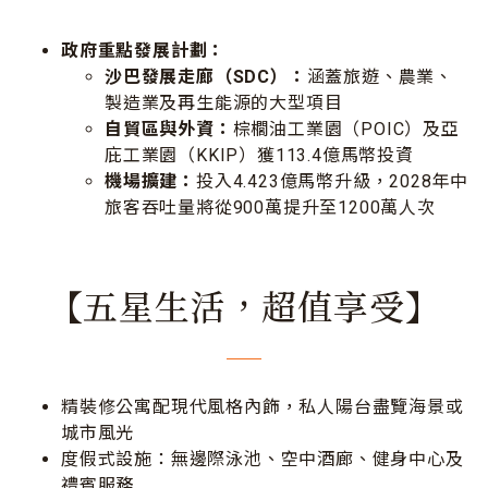
政府重點發展計劃：
沙巴發展走廊（SDC）：
涵蓋旅遊、農業、
製造業及再生能源的大型項目
自貿區與外資：
棕櫚油工業園（POIC）及亞
庇工業園（KKIP）獲113.4億馬幣投資
機場擴建：
投入4.423億馬幣升級，2028年中
旅客吞吐量將從900萬提升至1200萬人次
【五星生活，超值享受】
精裝修公寓配現代風格內飾，私人陽台盡覽海景或
城市風光
度假式設施：無邊際泳池、空中酒廊、健身中心及
禮賓服務