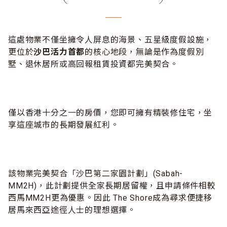
這處物業不僅坐擁令人屏息的海景、五星級度假設施，
更位於
沙巴活力首都
的核心地段，無論是作為度假別
墅、退休居所或高回報租賃投資都完美契合。
僅以香港十分之一的房價，您即可擁有精裝修住宅，坐
享這座城市的長期發展紅利。
該物業完美契合「沙巴第二家園計劃」(Sabah-
MM2H)，此計劃提供全家長期居留權，且申請條件相較
西馬MM2H更為優惠。因此 The Shore成為尋求便捷移
居馬來西亞途徑人士的理想選擇。