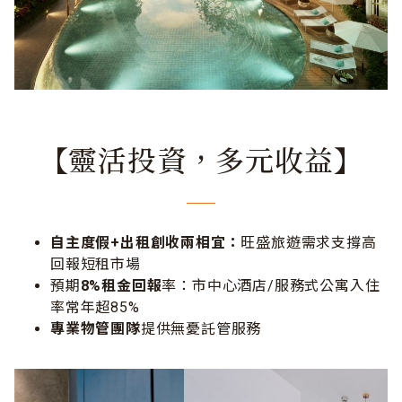
【靈活投資，多元收益】
自主度假+出租創收兩相宜：
旺盛旅遊需求支撐高
回報短租市場
預期
8%租金回報
率：市中心酒店/服務式公寓入住
率常年超85%
專業物管團隊
提供無憂託管服務