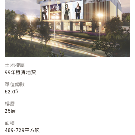
土地權屬
99年租賃地契
單位總數
627戶
樓層
25層
面積
489-729平方呎