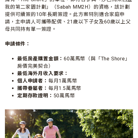
我的第二家園計劃」（Sabah MM2H）的資格，該計劃
提供可續簽的10年長期簽證。此方案特別適合家庭申
請，主申請人可攜帶配偶、21歲以下子女及60歲以上父
母共同持有單一簽證。
申請條件：
最低房產購置金額：
60萬馬幣（與「The Shore」
房價完美契合）
最低海外月收入要求：
個人申請者：
每月1萬馬幣
攜帶眷屬者：
每月1.5萬馬幣
定期存款證明：
50萬馬幣