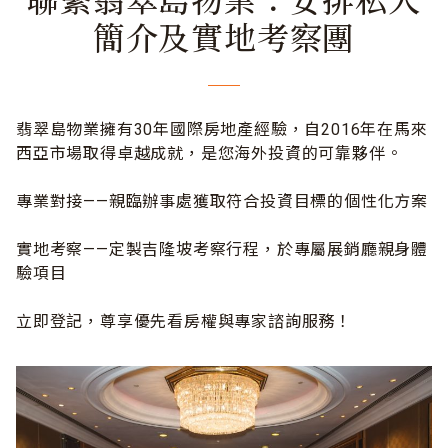
聯繫翡翠島物業：安排私人
簡介及實地考察團
翡翠島物業擁有30年國際房地產經驗，自2016年在馬來
西亞市場取得卓越成就，是您海外投資的可靠夥伴。
專業對接——親臨辦事處獲取符合投資目標的個性化方案
實地考察——定製吉隆坡考察行程，於專屬展銷廳親身體
驗項目
立即登記，尊享優先看房權與專家諮詢服務！