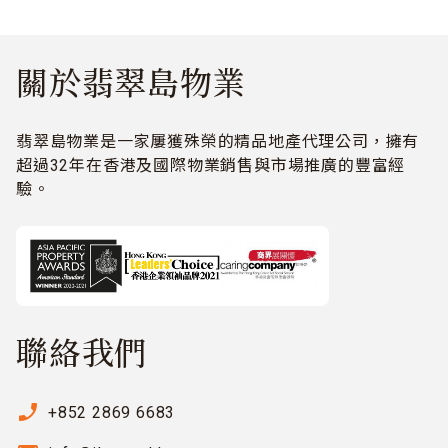
關於翡翠島物業
翡翠島物業是一家屢獲殊榮的精品地產代理公司，擁有
超過32年在香港及國際物業銷售與市場推廣的豐富經
驗。
聯絡我們
phone_enabled
+852 2869 6683