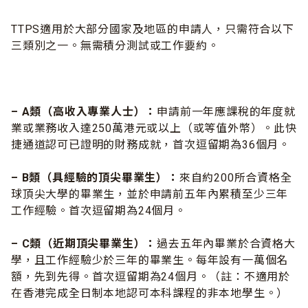
TTPS適用於大部分國家及地區的申請人，只需符合以下
三類別之一。無需積分測試或工作要約。
– A
類（高收入專業人士）：
申請前一年應課稅的年度就
業或業務收入達250萬港元或以上（或等值外幣）。此快
捷通道認可已證明的財務成就，首次逗留期為36個月。
– B
類（具經驗的頂尖畢業生）：
來自約200所合資格全
球頂尖大學的畢業生，並於申請前五年內累積至少三年
工作經驗。首次逗留期為24個月。
– C
類（近期頂尖畢業生）：
過去五年內畢業於合資格大
學，且工作經驗少於三年的畢業生。每年設有一萬個名
額，先到先得。首次逗留期為24個月。（註：不適用於
在香港完成全日制本地認可本科課程的非本地學生。）