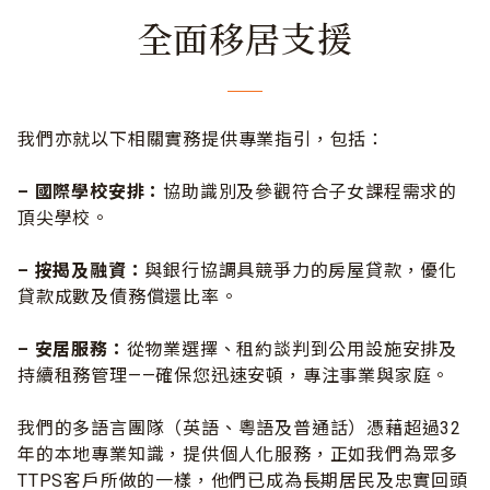
全面移居支援
我們亦就以下相關實務提供專業指引，包括：
–
國際學校安排：
協助識別及參觀符合子女課程需求的
頂尖學校。
–
按揭及融資：
與銀行協調具競爭力的房屋貸款，優化
貸款成數及債務償還比率。
–
安居服務：
從物業選擇、租約談判到公用設施安排及
持續租務管理——確保您迅速安頓，專注事業與家庭。
我們的多語言團隊（英語、粵語及普通話）憑藉超過32
年的本地專業知識，提供個人化服務，正如我們為眾多
TTPS客戶所做的一樣，他們已成為長期居民及忠實回頭