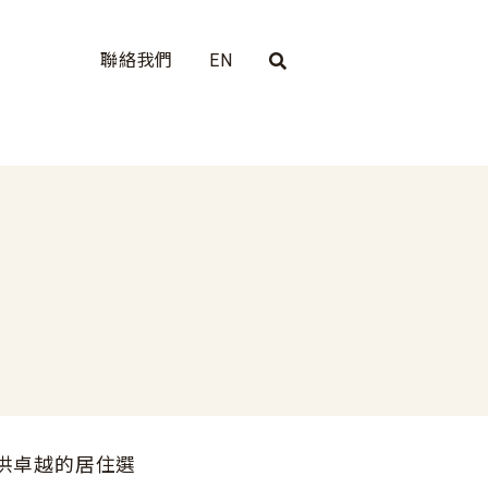
聯絡我們
EN
供卓越的居住選