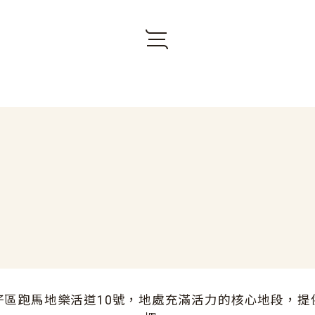
仔區跑馬地樂活道10號，地處充滿活力的核心地段，提