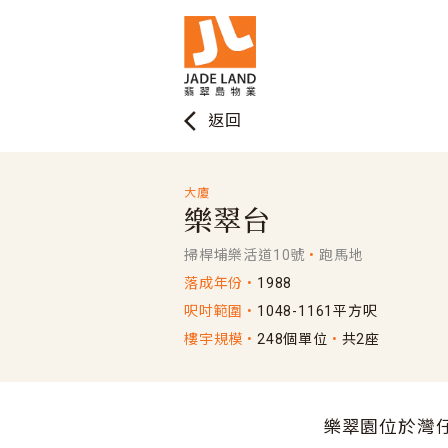
arrow_back_ios
返回
大廈
樂翠台
掃桿埔樂活道10號
跑馬地
落成年份
1988
呎吋範圍
1048-1161平方呎
樓宇規模
248個單位
共2座
樂翠園位於灣