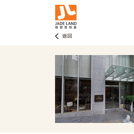
arrow_back_ios
返回