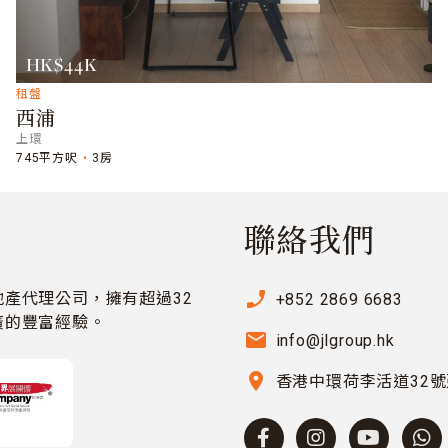
HK$44K
租盤
西浦
上環
745平方呎
3房
聯絡我們
phone_enabled
產代理公司，擁有超過32
+852 2869 6683
廣的豐富經驗。
email
info@jlgroup.hk
location_on
香港中環荷李活道32號