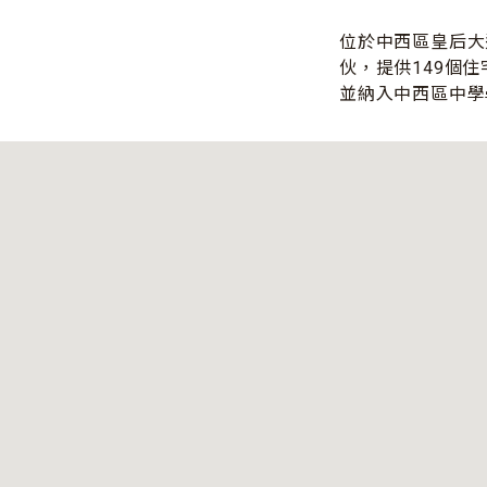
位於中西區皇后大道
伙，提供149個住
並納入中西區中學