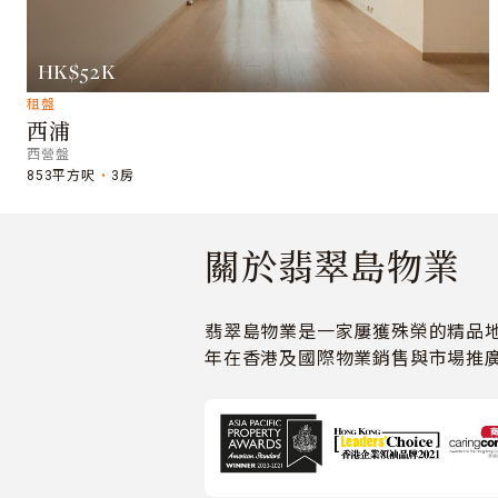
HK$52K
租盤
西浦
西營盤
853平方呎
3房
關於翡翠島物業
翡翠島物業是一家屢獲殊榮的精品地
年在香港及國際物業銷售與市場推