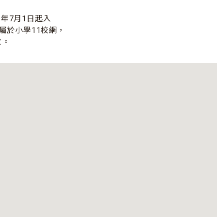
2年7月1日起入
9屬於小學11校網，
家。