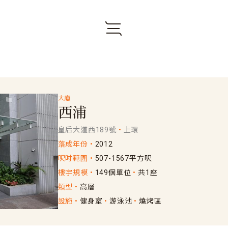
大廈
西浦
皇后大道西189號
上環
落成年份
2012
呎吋範圍
507-1567平方呎
樓宇規模
149個單位
共1座
類型
高層
設施
健身室
游泳池
燒烤區