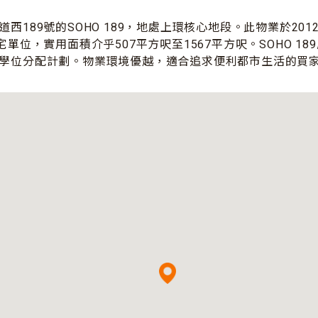
西189號的SOHO 189，地處上環核心地段。此物業於201
宅單位，實用面積介乎507平方呎至1567平方呎。SOHO 18
學位分配計劃。物業環境優越，適合追求便利都市生活的買