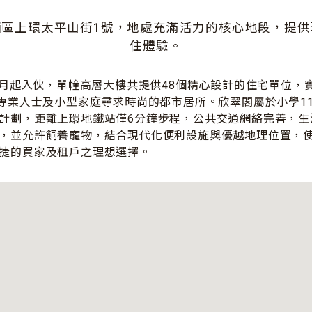
西區上環太平山街1號，地處充滿活力的核心地段，提供
住體驗。
年4月起入伙，單幢高層大樓共提供48個精心設計的住宅單位，實
合專業人士及小型家庭尋求時尚的都市居所。欣翠閣屬於小學1
計劃，距離上環地鐵站僅6分鐘步程，公共交通網絡完善，生
，並允許飼養寵物，結合現代化便利設施與優越地理位置，
捷的買家及租戶之理想選擇。