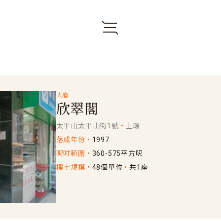
大廈
欣翠閣
太平山太平山街1號
上環
落成年份
1997
呎吋範圍
360-575平方呎
樓宇規模
48個單位
共1座