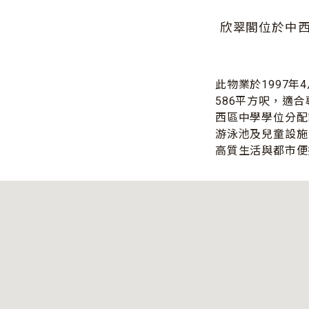
欣翠閣位於中
此物業於1997
586平方呎，適
西區中學學位分配
游泳池及兒童設施
高質生活與都市便