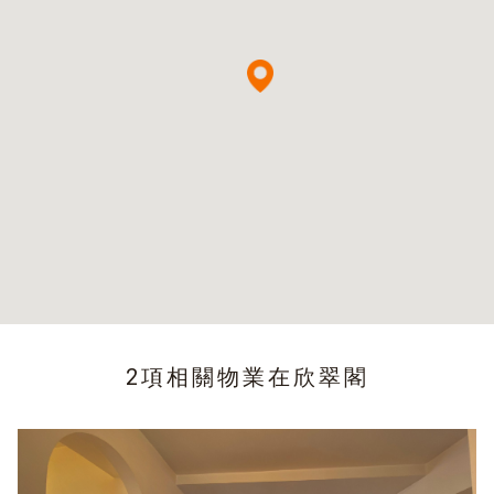
2項相關物業在
欣翠閣