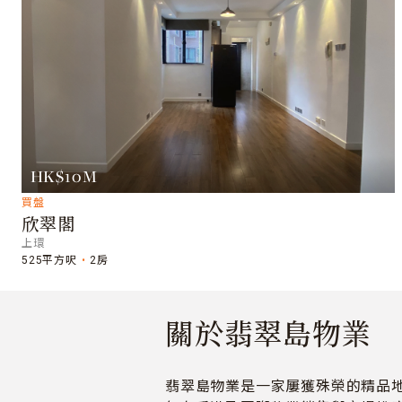
HK$10M
買盤
欣翠閣
上環
525平方呎
2房
關於翡翠島物業
翡翠島物業是一家屢獲殊榮的精品地