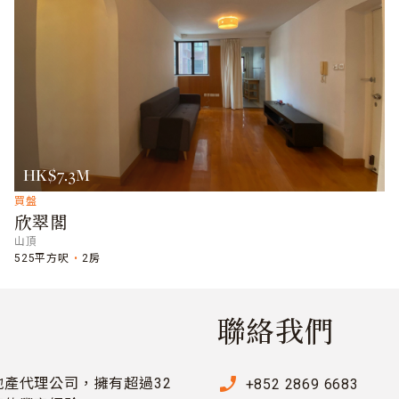
HK$7.3M
買盤
欣翠閣
山頂
525平方呎
2房
聯絡我們
phone_enabled
產代理公司，擁有超過32
+852 2869 6683