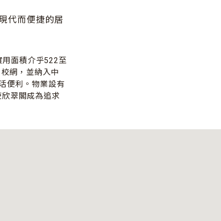
現代而便捷的居
用面積介乎522至
1校網，並納入中
活便利。物業設有
使欣翠閣成為追求