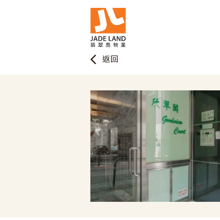
arrow_back_ios
返回