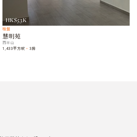
HK$53K
租盤
慧明苑
西半山
1,433平方呎
3房