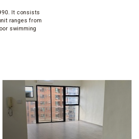
990. It consists
 unit ranges from
tdoor swimming