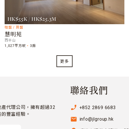
HK$55K / HK$25.3M
租盤 / 買盤
慧明苑
西半山
1,027平方呎
3房
更多
聯絡我們
phone_enabled
產代理公司，擁有超過32
+852 2869 6683
廣的豐富經驗。
email
info@jlgroup.hk