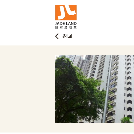
arrow_back_ios
返回