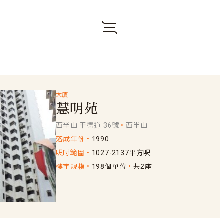
大廈
慧明苑
西半山 干德道 36號
西半山
落成年份
1990
呎吋範圍
1027-2137平方呎
樓宇規模
198個單位
共2座