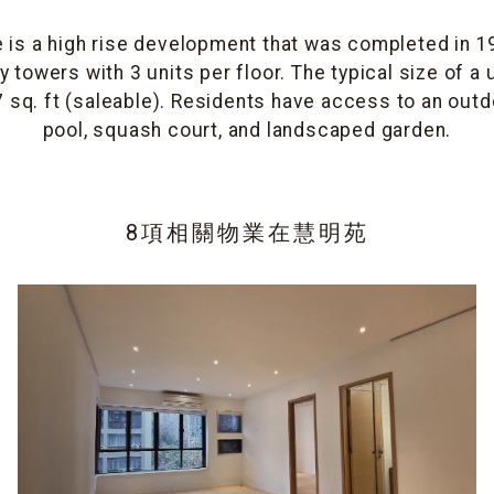
 is a high rise development that was completed in 1
 towers with 3 units per floor. The typical size of a
7 sq. ft (saleable). Residents have access to an ou
pool, squash court, and landscaped garden.
8項相關物業在
慧明苑