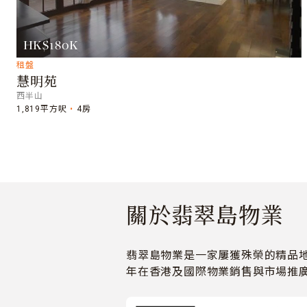
HK$180K
租盤
慧明苑
西半山
1,819平方呎
4房
關於翡翠島物業
翡翠島物業是一家屢獲殊榮的精品地
年在香港及國際物業銷售與市場推