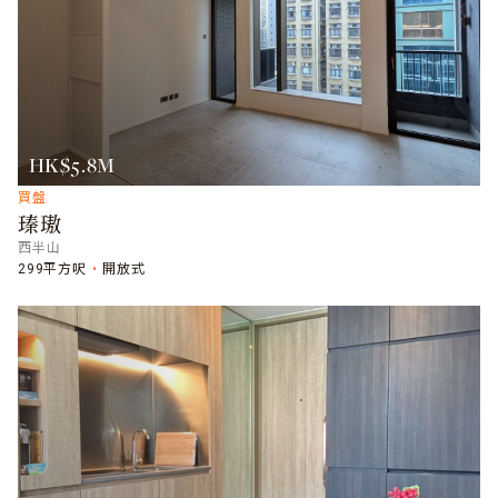
HK$5.8M
買盤
瑧璈
西半山
299平方呎
開放式