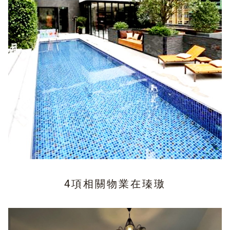
4項相關物業在
瑧璈