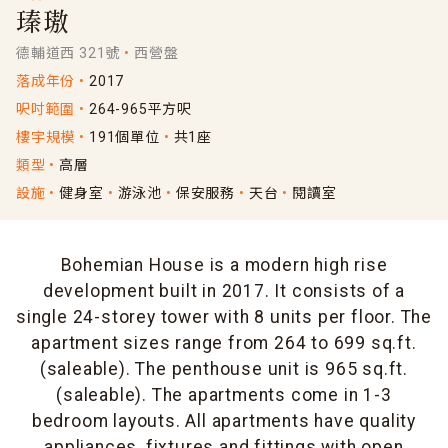
瑧璈
德輔道西 321號
西營盤
落成年份
2017
呎吋範圍
264-965平方呎
樓宇規模
191個單位
共1座
類型
高層
設施
健身室
游泳池
保安服務
天台
閱讀室
Bohemian House is a modern high rise
development built in 2017. It consists of a
single 24-storey tower with 8 units per floor. The
apartment sizes range from 264 to 699 sq.ft.
(saleable). The penthouse unit is 965 sq.ft.
(saleable). The apartments come in 1-3
bedroom layouts. All apartments have quality
appliances, fixtures and fittings with open