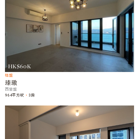
HK$60K
租盤
瑧璈
西營盤
964平方呎
3房