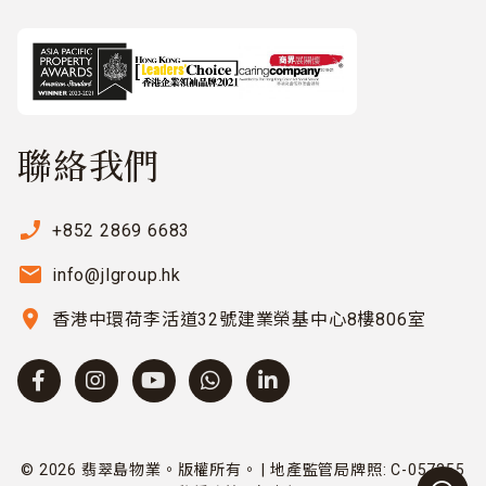
聯絡我們
phone_enabled
+852 2869 6683
email
info@jlgroup.hk
location_on
香港中環荷李活道32號建業榮基中心8樓806室
© 2026 翡翠島物業。版權所有。 | 地產監管局牌照: C-057255