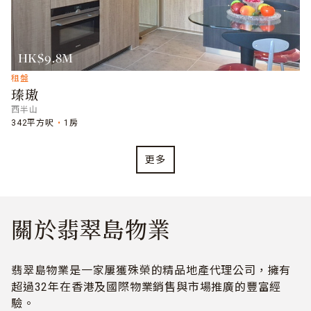
HK$9.8M
租盤
瑧璈
西半山
342平方呎
1房
更多
關於翡翠島物業
翡翠島物業是一家屢獲殊榮的精品地產代理公司，擁有
超過32年在香港及國際物業銷售與市場推廣的豐富經
驗。