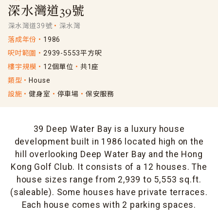
深水灣道39號
深水灣道39號
深水灣
落成年份
1986
呎吋範圍
2939-5553平方呎
樓宇規模
12個單位
共1座
類型
House
設施
健身室
停車場
保安服務
39 Deep Water Bay is a luxury house
development built in 1986 located high on the
hill overlooking Deep Water Bay and the Hong
Kong Golf Club. It consists of a 12 houses. The
house sizes range from 2,939 to 5,553 sq.ft.
(saleable). Some houses have private terraces.
Each house comes with 2 parking spaces.