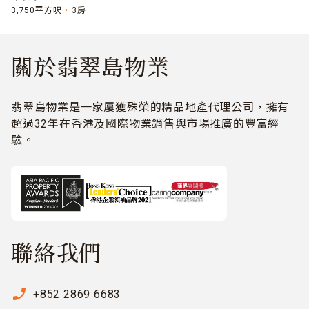
3,750平方呎
3房
關於翡翠島物業
翡翠島物業是一家屢獲殊榮的精品地產代理公司，擁有
超過32年在香港及國際物業銷售與市場推廣的豐富經
驗。
聯絡我們
phone_enabled
+852 2869 6683