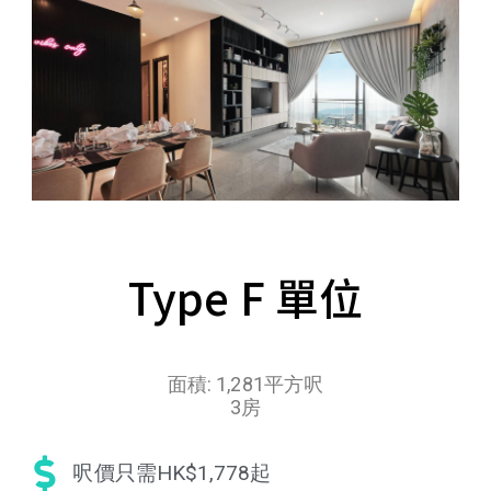
Type F 單位
面積: 1,281平方呎
3房
呎價只需HK$1,778起