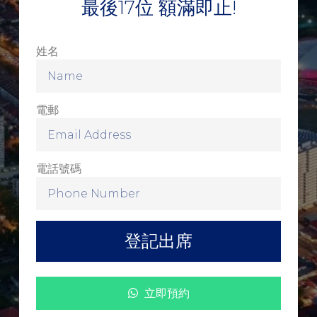
最後17位 額滿即止!
姓名
電郵
電話號碼
登記出席
立即預約