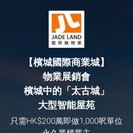
【檳城國際商業城】
物業展銷會
檳城中的「太古城」
大型智能屋苑
只需HK$200萬即做1,000呎單位
永久業權業主