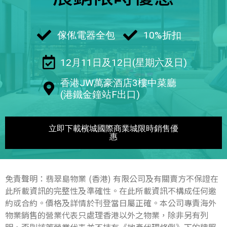
傢俬電器全包
10%折扣
12月11日及12日(星期六及日)
香港JW萬豪酒店3樓中菜廳
(港鐵金鐘站F出口)
立即下載檳城國際商業城限時銷售優
惠
免責聲明：翡翠島物業 (香港) 有限公司及有關賣方不保證在
此所載資訊的完整性及準確性。在此所載資訊不構成任何邀
約或合約。價格及詳情於刊登當日屬正確。本公司專責海外
物業銷售的營業代表只處理香港以外之物業，除非另有列