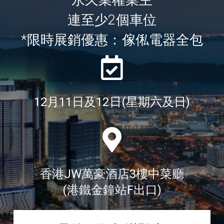
連至少2個車位
*限時展銷優惠：傢俬電器全包
12月11日及12日(星期六及日)
香港JW萬豪酒店3樓中菜廳
(港鐵金鐘站F出口)