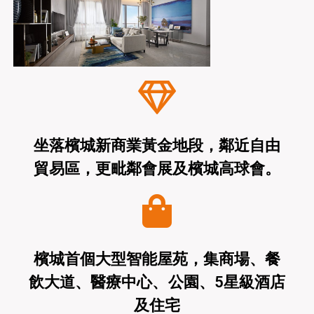
坐落檳城新商業黃金地段，鄰近自由
貿易區，更毗鄰會展及檳城高球會。
檳城首個大型智能屋苑，集商場、餐
飲大道、醫療中心、公園、5星級酒店
及住宅